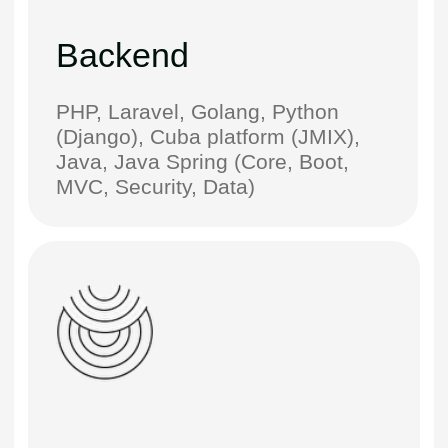
и понятной, даже если вы никогда
не имели дело с IT
Оставьте контакты — мы
напишем вам в течение 2 дней,
чтобы обсудить проект
Ваше имя и фамилия
+7
Укажите услугу