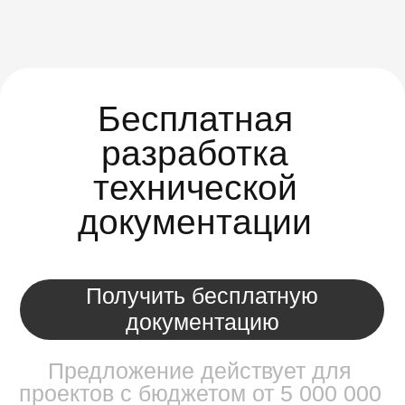
Нам под силу задачи
любой сложности: от
консалтинга и
разработки до усиления
вашей команды
(аутстаффинг)
Системы для
автоматизации
бизнес-процессов
Моделирование, исполнение,
контроль и мониторинг,
улучшение