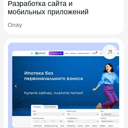
native, PWA
Дизайн
Figma, Material Design, iOS HIG,
Material Design Guidelines, UX
research, Miro, Job Stories, CJM,
User Flow