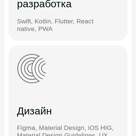
+971 56 397 8720
Лондон
+44 20 3868 2826
Алматы
Проспект Назарбаева, 4 этаж,
20 офис
Астана
Проспект Мангилик
Ел, 55/7, 4 этаж, 405 офис
WhatsApp