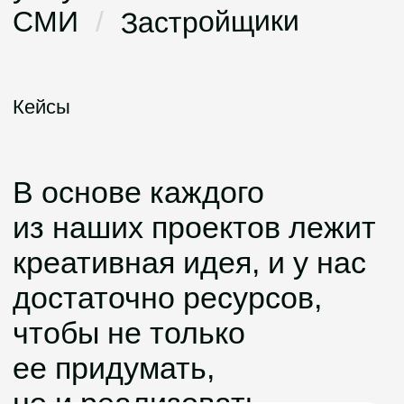
Наш подход к созданию
IT-продуктов — это не
шаблонные решения, а
гибкие методологии
разработки, большой
стек технологий и
скрупулёзная аналитика
данных. Мы
структурируем работу с
помощью Scrum (Agile),
используем только
актуальные
инструменты и всегда
совершенствуем
навыки. Внедрение
возможностей