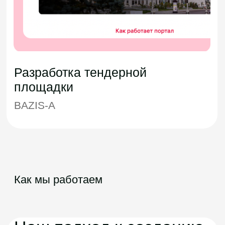
Quality
Assurance
C# Selenium, TypeScript Cypress,
Dart flutter Drive, Apache JMeter,
Postman
Наши награды