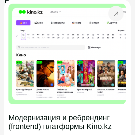
искусственного
интеллекта — яркое
тому подтверждение
Backend
PHP, Laravel, Golang, Python
(Django), Cuba platform (JMIX),
Java, Java Spring (Core, Boot,
MVC, Security, Data)