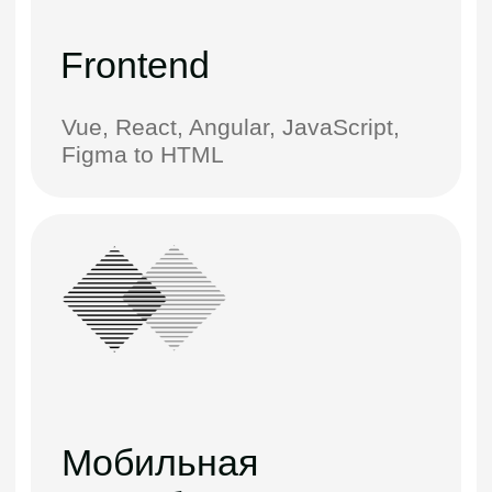
Кратко опишите вашу задачу
Нажимая кнопку, вы соглашаетесь
на обработку персональных
данных
Перезвоните мне
info@ibecsystems.com
sales@ibecsystems.com
Алматы, Астана
+7 708 494 94 07
Дубай