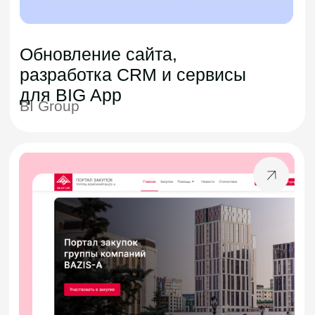
Менеджмент
Scrum (Agile), Jira, Confluence,
Teamwork, Trello, Google docs,
forms, sheets, slides, MS Excel,
Word, Figjam, Figma, Miro, BPMN,
UML diagrams
DevOps
Docker, K8S, Helm, ArgoCD, Flux,
Nexus, Nginx, HAProxy, Redis,
ETCD, MongoDB, GitLab CI/CD,
GitHub Actions, Ansible, AWX,
Terraform, Vagrant, MinIO(S3)