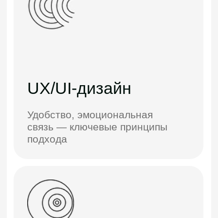
IT-аутстафинг
Ресурсы для ваших IT-команд.
Специалисты с необходимыми
вам навыками, знаниями и
экспертизой под вашим
менеджментом
Подборки
Мы накопили опыт
работы с ведущими
компаниями и брендами