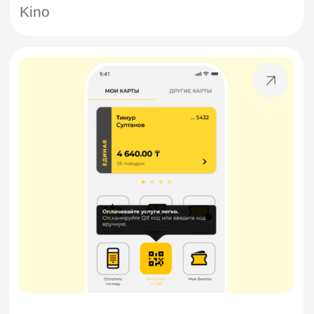
Frontend
Vue, React, Angular, JavaScript,
Figma to HTML
Мобильная
разработка
Swift, Kotlin, Flutter, React