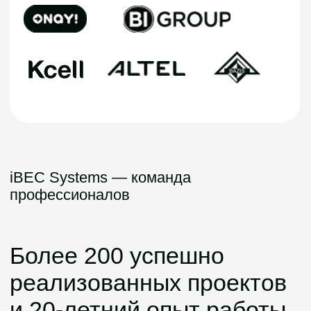
Более 200 успешно
реализованных проектов
и 20-летний опыт работы
— не только в
Казахстане, но по всему
миру. Символично и то,
что компания образована
в Великобритании в
далёком 2004 году, и
только спустя четыре
года (с 2008-го)
закрепилась на
просторах Алматы и
других городов СНГ.