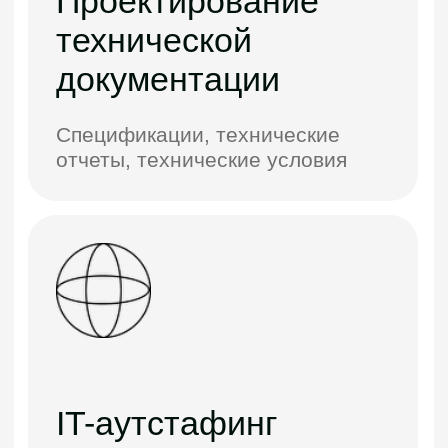
Модернизация и ребрендинг
(frontend) платформы Kino.kz
Kino
Разработка сайта и
мобильных приложений
Onay