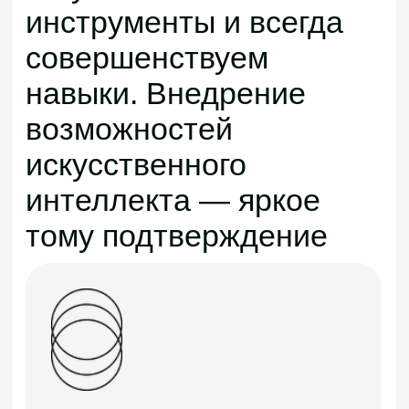
Global Entrepreneurship
week
Лучший IT-
проект
Eurasia Mobile Challenge
Global 2nd place
Хотите получить
консультацию?
Мы делаем разработку доступной